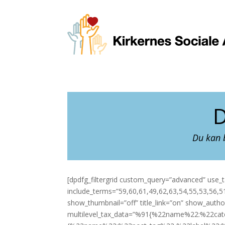
D
Du kan b
[dpdfg_filtergrid custom_query=”advanced” use
include_terms=”59,60,61,49,62,63,54,55,53,56,51
show_thumbnail=”off” title_link=”on” show_auth
multilevel_tax_data=”%91{%22name%22:%22cat