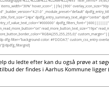
ålgruppe:%22,%22all%22:%22Alle%22}%93″ filter_terms=”59,60,61
ters” items_width=”30%” hover_icon=”||fa||900″ overlay_icon_size=”9
d” _builder_version=”4.21.0″ _module_preset=”default” dpdfg_entry_t
try_title_font_size=”24px” dpdfg_entry_summary_text_align=”center” d
try_cf_value_text_color=”#000000″ dpdfg_filters_font=”|600|||||||”
tom_read_more_button=”on” read_more_button_text_size=”19px” read_
re_button_border_color=”RGBA(255,255,255,0)” custom_margin=”|||
p-dfg-filter=”background-color: #FDDDA7;” custom_css_entry-overla
][/dpdfg_filtergrid]
ælp du ledte efter kan du også prøve at sø
 tilbud der findes i Aarhus Kommune ligger 