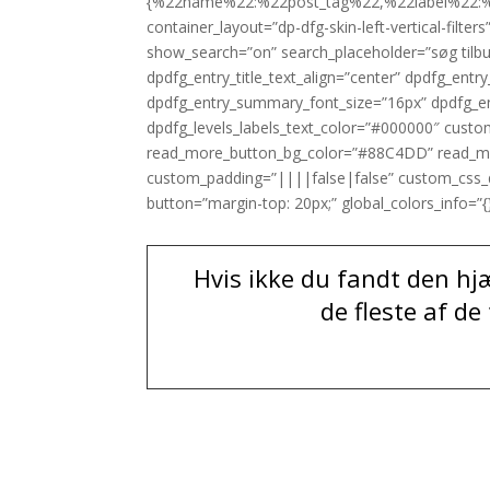
{%22name%22:%22post_tag%22,%22label%22:%22M
container_layout=”dp-dfg-skin-left-vertical-fil
show_search=”on” search_placeholder=”søg tilbu
dpdfg_entry_title_text_align=”center” dpdfg_en
dpdfg_entry_summary_font_size=”16px” dpdfg_en
dpdfg_levels_labels_text_color=”#000000″ cus
read_more_button_bg_color=”#88C4DD” read_mo
custom_padding=”||||false|false” custom_css_d
button=”margin-top: 20px;” global_colors_info=”{}”
Hvis ikke du fandt den hj
de fleste af de