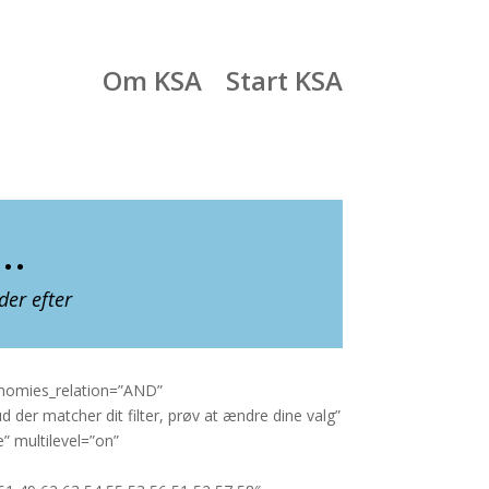
Om KSA
Start KSA
d…
der efter
onomies_relation=”AND”
der matcher dit filter, prøv at ændre dine valg”
” multilevel=”on”