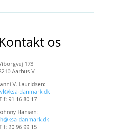
Kontakt os
Viborgvej 173
8210 Aarhus V
Janni V. Lauridsen:
jvl@ksa-danmark.dk
Tlf: 91 16 80 17
Johnny Hansen:
jh@ksa-danmark.dk
Tlf: 20 96 99 15