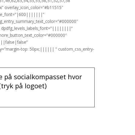
,49,62,63,54,55,53,56,51,52,57,58″
0px” overlay_icon_color=”#b11515″
itle_font=”|600|||||||”
pdfg_entry_summary_text_color=”#000000″
 dpdfg_levels_labels_font=”||||||||”
more_button_text_color=”#000000″
|false|false”
y=”margin-top: 50px;|||||| ” custom_css_entry-
ge på socialkompasset hvor
(tryk på logoet)