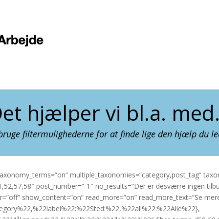
et hjælper vi bl.a. me
ruge filtermulighederne for at finde lige den hjælp du le
_taxonomy_terms=”on” multiple_taxonomies=”category,post_tag” tax
,52,57,58″ post_number=”-1″ no_results=”Der er desværre ingen tilbud 
or=”off” show_content=”on” read_more=”on” read_more_text=”Se mere
egory%22,%22label%22:%22Sted:%22,%22all%22:%22Alle%22},