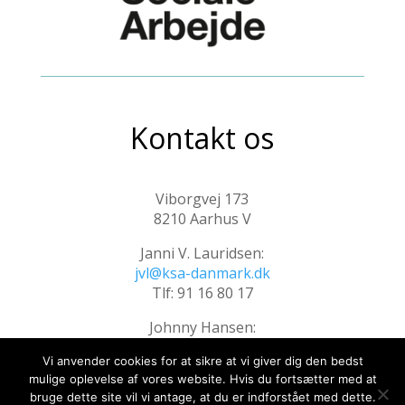
Kontakt os
Viborgvej 173
8210 Aarhus V
Janni V. Lauridsen:
jvl@ksa-danmark.dk
Tlf: 91 16 80 17
Johnny Hansen:
jh@ksa-danmark.dk
Vi anvender cookies for at sikre at vi giver dig den bedst
Tlf: 20 96 99 15
mulige oplevelse af vores website. Hvis du fortsætter med at
bruge dette site vil vi antage, at du er indforstået med dette.